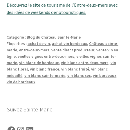
Découvrez le site de tourisme de l’Entre-deux-mers avec
des idées de weekends oenotouristiques.
Catégorie :
Blog du Château Sainte-Marie
Étiquettes :
achat de vin
,
achat vin bordeaux
,
Château sainte-
marie
,
entre-deux-mers
,
vente direct producteur
,
vente vin en
ligne
,
vieilles vignes entre-deux-mers
,
vieilles vignes sainte-
marie
,
vin blanc de bordeaux
,
vin blanc entre-deux-mers
,
vin
blanc floral
,
vin blanc france
,
vin blanc fruité
,
vin blanc
médaillé
,
vin blanc sainte-marie
,
vin blanc sec
,
vin bordeaux
,
vin de bordeaux
Suivez Sainte-Marie
Facebook
Instagram
LinkedIn