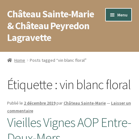
Château Sainte-Marie
Aller
Aller
Menu
à
au
& Château Peyredon
la
contenu
Lagravette
navigation
Accueil
Home
Posts tagged “vin blanc floral”
Blog
Étiquette :
vin blanc floral
Boutique
Conditions générales de vente
Publié le
2 décembre 2019
par
Château Sainte-Marie
—
Laisser un
commentaire
Contact
Vieilles Vignes AOP Entre-
Deux-Mers
Mentions légales