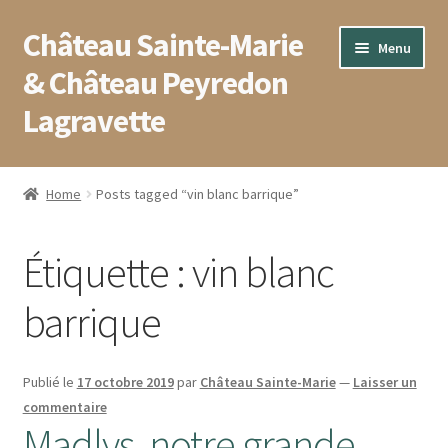
Château Sainte-Marie
Aller
Aller
Menu
à
au
& Château Peyredon
la
contenu
Lagravette
navigation
Accueil
Home
Posts tagged “vin blanc barrique”
Blog
Étiquette :
vin blanc
Boutique
barrique
Conditions générales de vente
Contact
Publié le
17 octobre 2019
par
Château Sainte-Marie
—
Laisser un
commentaire
Madlys, notre grande
Mentions légales