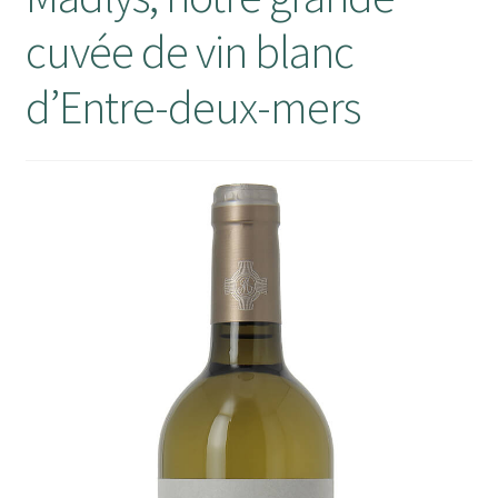
cuvée de vin blanc
Mon compte
d’Entre-deux-mers
Panier
RECEPTION DE VOTRE COMMANDE
Validation de la commande
Wishlist