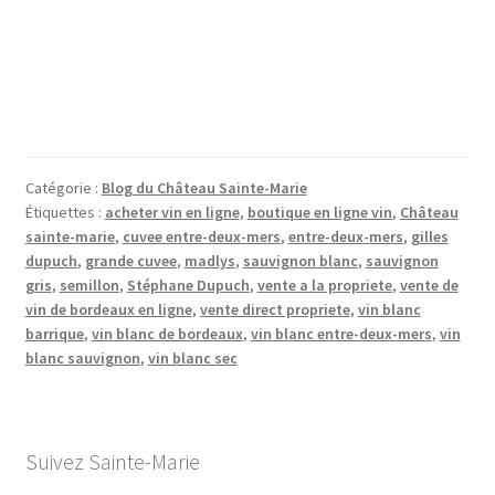
Catégorie :
Blog du Château Sainte-Marie
Étiquettes :
acheter vin en ligne
,
boutique en ligne vin
,
Château
sainte-marie
,
cuvee entre-deux-mers
,
entre-deux-mers
,
gilles
dupuch
,
grande cuvee
,
madlys
,
sauvignon blanc
,
sauvignon
gris
,
semillon
,
Stéphane Dupuch
,
vente a la propriete
,
vente de
vin de bordeaux en ligne
,
vente direct propriete
,
vin blanc
barrique
,
vin blanc de bordeaux
,
vin blanc entre-deux-mers
,
vin
blanc sauvignon
,
vin blanc sec
Suivez Sainte-Marie