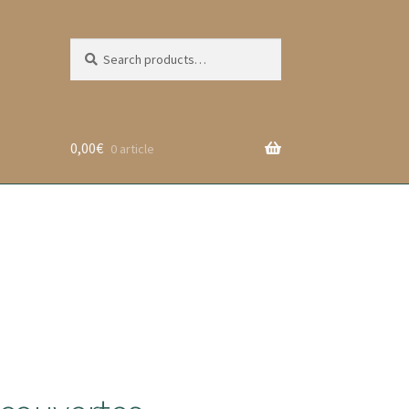
Search
Search
for:
0,00
€
0 article