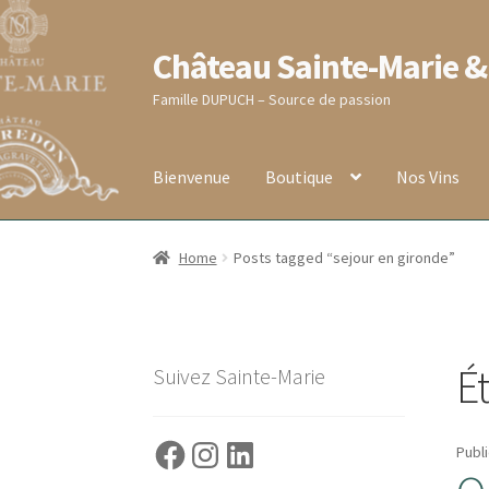
Château Sainte-Marie &
Aller
Aller
à
au
Famille DUPUCH – Source de passion
la
contenu
navigation
Bienvenue
Boutique
Nos Vins
Accueil
Blog
Boutique
Conditions générales de
Home
Posts tagged “sejour en gironde”
RECEPTION DE VOTRE COMMANDE
Validati
É
Suivez Sainte-Marie
Facebook
Instagram
LinkedIn
Publi