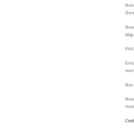
Notr
(fer
Nous
dégu
Visi
Grou
nom
Nos 
Nous
mobi
Cont