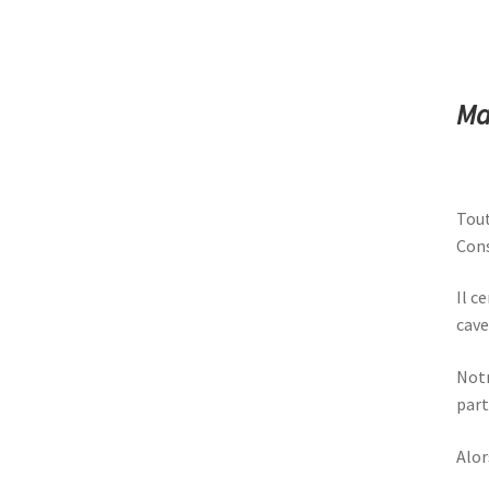
Ma
Tout
Cons
Il c
cave
Notr
part
Alor