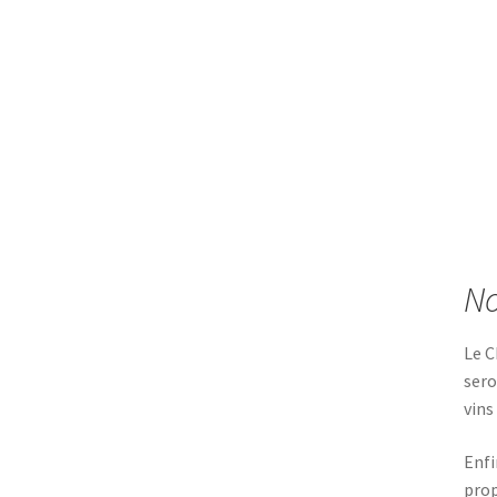
No
Le C
sero
vins
Enfi
prop