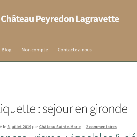
 Château Peyredon Lagravette
Blog
Mon compte
Contactez-nous
 vente
Contact
Mentions légales
Mon compte
Panier
on de la commande
Wishlist
tiquette :
sejour en gironde
é le
8 juillet 2019
par
Château Sainte-Marie
—
2 commentaires