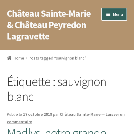
Château Sainte-Marie
Aller
Aller
Menu
à
au
& Château Peyredon
la
contenu
Lagravette
navigation
Accueil
Home
Posts tagged “sauvignon blanc”
Blog
Étiquette :
sauvignon
Boutique
blanc
Conditions générales de vente
Contact
Publié le
17 octobre 2019
par
Château Sainte-Marie
—
Laisser un
commentaire
Madlys, notre grande
Mentions légales