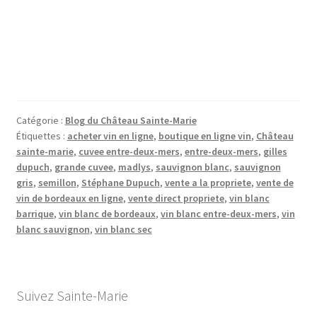
Catégorie :
Blog du Château Sainte-Marie
Étiquettes :
acheter vin en ligne
,
boutique en ligne vin
,
Château
sainte-marie
,
cuvee entre-deux-mers
,
entre-deux-mers
,
gilles
dupuch
,
grande cuvee
,
madlys
,
sauvignon blanc
,
sauvignon
gris
,
semillon
,
Stéphane Dupuch
,
vente a la propriete
,
vente de
vin de bordeaux en ligne
,
vente direct propriete
,
vin blanc
barrique
,
vin blanc de bordeaux
,
vin blanc entre-deux-mers
,
vin
blanc sauvignon
,
vin blanc sec
Suivez Sainte-Marie