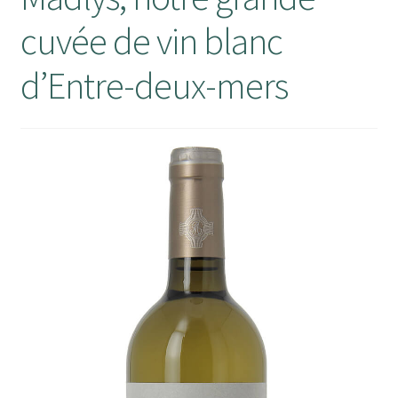
cuvée de vin blanc
Mon compte
d’Entre-deux-mers
Panier
RECEPTION DE VOTRE COMMANDE
Validation de la commande
Wishlist