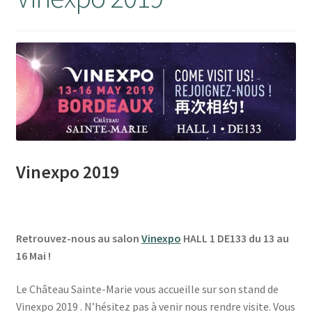
Mon compte
Panier
RECEPTION DE VOTRE COMMANDE
Validation de la commande
Vinexpo 2019
Wishlist
Retrouvez-nous au salon
Vinexpo
HALL 1 DE133 du 13 au
16 Mai !
Le Château Sainte-Marie vous accueille sur son stand de
Vinexpo 2019 . N’hésitez pas à venir nous rendre visite. Vous