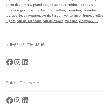
entre-deux-mers
,
grand poujeaux
,
haut-médoc
,
la sauve
,
livraison gratuite
,
madlys
,
maucaillou
,
peyredon
,
peyredon
lagravette
,
sauvignon
,
syrah
,
targon
,
vente vin en ligne
,
vieilles
vignes
,
vin de bordeaux
,
vin de france
,
vinexpo
,
vinexpo 2019
Suivez Sainte-Marie
Facebook
Instagram
LinkedIn
Suivez Peyredon
Facebook
Instagram
LinkedIn