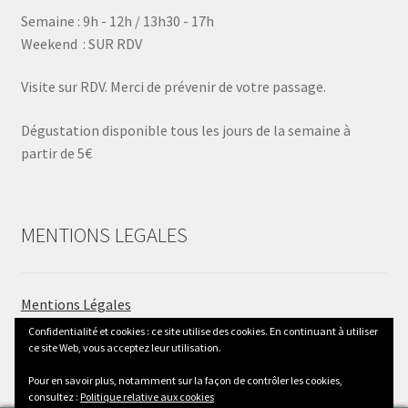
Semaine : 9h - 12h / 13h30 - 17h
Weekend : SUR RDV
Visite sur RDV. Merci de prévenir de votre passage.
Dégustation disponible tous les jours de la semaine à
partir de 5€
MENTIONS LEGALES
Mentions Légales
Conditions générales de vente
Confidentialité et cookies : ce site utilise des cookies. En continuant à utiliser
ce site Web, vous acceptez leur utilisation.
Livraison et Tarifs
Pour en savoir plus, notamment sur la façon de contrôler les cookies,
consultez :
Politique relative aux cookies