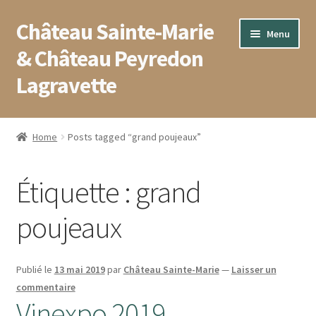
Château Sainte-Marie
Aller
Aller
Menu
à
au
& Château Peyredon
la
contenu
Lagravette
navigation
Accueil
Home
Posts tagged “grand poujeaux”
Blog
Étiquette :
grand
Boutique
poujeaux
Conditions générales de vente
Contact
Publié le
13 mai 2019
par
Château Sainte-Marie
—
Laisser un
commentaire
Vinexpo 2019
Mentions légales