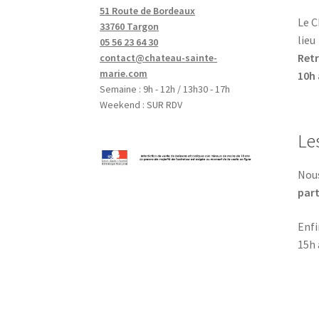
51 Route de Bordeaux
Le C
33760 Targon
lieu
05 56 23 64 30
Retr
contact@chateau-sainte-
marie.com
10h 
Semaine : 9h - 12h / 13h30 - 17h
Weekend : SUR RDV
Le
Nous
part
Enfi
15h 