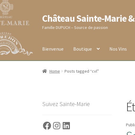
Château Sainte-Marie &
Aller
Aller
à
au
Famille DUPUCH – Source de passion
la
contenu
navigation
Bienvenue
Boutique
Nos Vins
Accueil
Blog
Boutique
Conditions générales de
Home
Posts tagged “cvl”
RECEPTION DE VOTRE COMMANDE
Validati
É
Suivez Sainte-Marie
Facebook
Instagram
LinkedIn
Publi