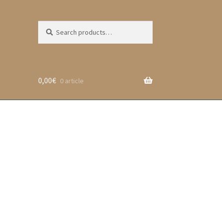
Search
Search
for:
0,00
€
0 article