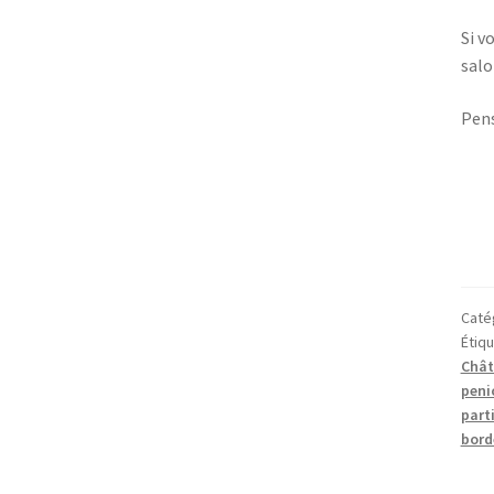
Si v
salo
Pens
Caté
Étiqu
Chât
peni
parti
bord