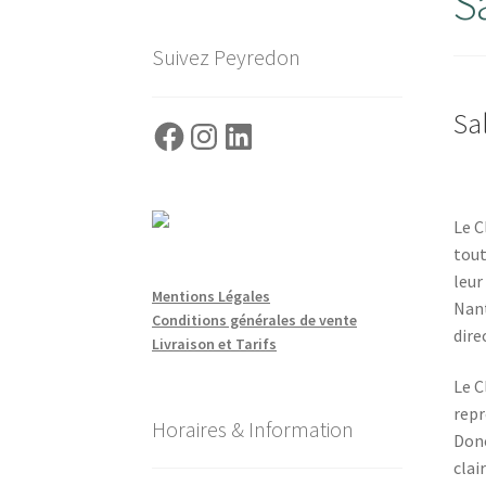
S
Suivez Peyredon
Sa
Facebook
Instagram
LinkedIn
Le C
tout
leur
Mentions Légales
Nant
Conditions générales de vente
dire
Livraison et Tarifs
Le C
repr
Horaires & Information
Donc
clai