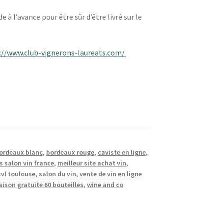
à l’avance pour être sûr d’être livré sur le
://www.club-vignerons-laureats.com/
ordeaux blanc
,
bordeaux rouge
,
caviste en ligne
,
s salon vin france
,
meilleur site achat vin
,
cvl toulouse
,
salon du vin
,
vente de vin en ligne
raison gratuite 60 bouteilles
,
wine and co