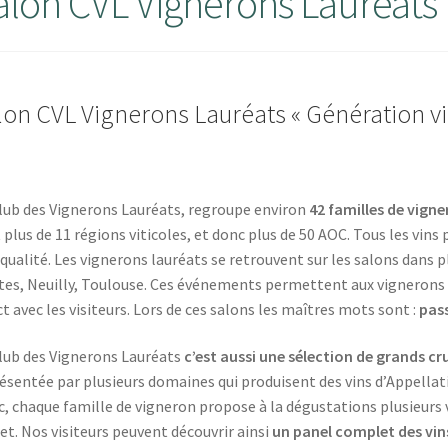
alon CVL Vignerons Lauréats
lon CVL Vignerons Lauréats « Génération v
lub des Vignerons Lauréats, regroupe environ
42 familles de vigne
 plus de 11 régions viticoles, et donc plus de 50 AOC. Tous les vin
 qualité. Les vignerons lauréats se retrouvent sur les salons dans pl
es, Neuilly, Toulouse. Ces événements permettent aux vignerons de
ct avec les visiteurs. Lors de ces salons les maîtres mots sont :
pass
lub des Vignerons Lauréats
c’est aussi une sélection de grands cr
ésentée par plusieurs domaines qui produisent des vins d’Appellati
, chaque famille de vigneron propose à la dégustations plusieurs vi
ret. Nos visiteurs peuvent découvrir ainsi
un panel complet des vins