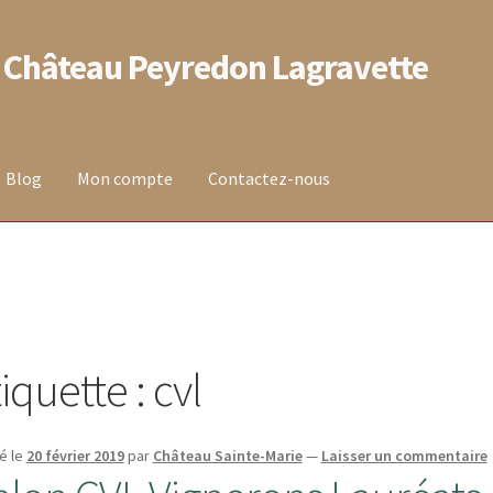
 Château Peyredon Lagravette
Blog
Mon compte
Contactez-nous
 vente
Contact
Mentions légales
Mon compte
Panier
on de la commande
Wishlist
tiquette :
cvl
é le
20 février 2019
par
Château Sainte-Marie
—
Laisser un commentaire