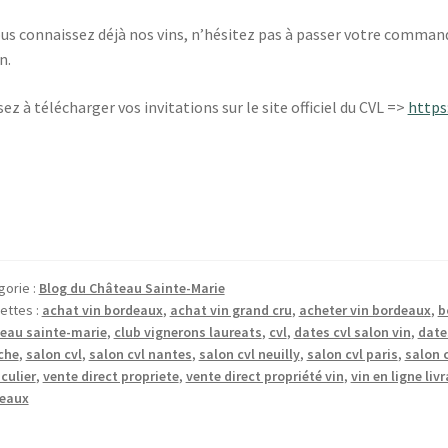
ous connaissez déjà nos vins, n’hésitez pas à passer votre commande 
n.
ez à télécharger vos invitations sur le site officiel du CVL =>
https
gorie :
Blog du Château Sainte-Marie
ettes :
achat vin bordeaux
,
achat vin grand cru
,
acheter vin bordeaux
,
b
eau sainte-marie
,
club vignerons laureats
,
cvl
,
dates cvl salon vin
,
date
che
,
salon cvl
,
salon cvl nantes
,
salon cvl neuilly
,
salon cvl paris
,
salon 
culier
,
vente direct propriete
,
vente direct propriété vin
,
vin en ligne liv
eaux