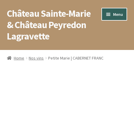
Château Sainte-Marie
Aller
Aller
Menu
à
au
& Château Peyredon
la
contenu
Lagravette
navigation
Accueil
Home
Nos vins
Petite Marie | CABERNET FRANC
Blog
Boutique
Conditions générales de vente
Contact
Mentions légales