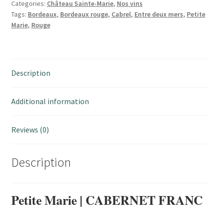
FRANC
Categories:
Château Sainte-Marie
,
Nos vins
Tags:
Bordeaux
,
Bordeaux rouge
,
Cabrel
,
Entre deux mers
,
Petite
quantity
Marie
,
Rouge
Description
Additional information
Reviews (0)
Description
Petite Marie | CABERNET FRANC