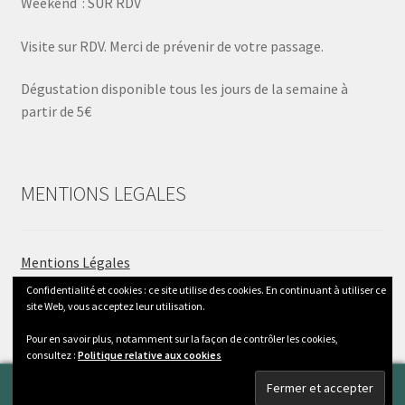
Weekend : SUR RDV
Visite sur RDV. Merci de prévenir de votre passage.
Dégustation disponible tous les jours de la semaine à
partir de 5€
MENTIONS LEGALES
Mentions Légales
Conditions générales de vente
Confidentialité et cookies : ce site utilise des cookies. En continuant à utiliser ce
Livraison et Tarifs
site Web, vous acceptez leur utilisation.
Pour en savoir plus, notamment sur la façon de contrôler les cookies,
consultez :
Politique relative aux cookies
0