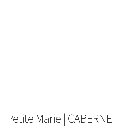
Mon compte
Panier
RECEPTION DE VOTRE COMMANDE
Validation de la commande
Wishlist
Petite Marie | CABERNET