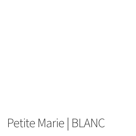
Mon compte
Panier
RECEPTION DE VOTRE COMMANDE
Validation de la commande
Wishlist
Petite Marie | BLANC