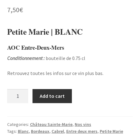
7,50
€
Petite Marie | BLANC
AOC Entre-Deux-Mers
Conditionnement :
bouteille de 0.75 cl
Retrouvez toutes les infos sur ce vin plus bas.
Petite
Add to cart
Marie
|
BLANC
quantity
Categories:
Château Sainte-Marie
,
Nos vins
Tags:
Blanc
,
Bordeaux
,
Cabrel
,
Entre deux mers
,
Petite Marie