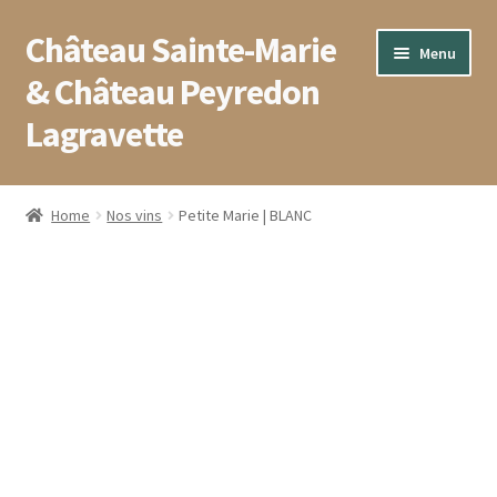
Château Sainte-Marie
Aller
Aller
Menu
à
au
& Château Peyredon
la
contenu
Lagravette
navigation
Accueil
Home
Nos vins
Petite Marie | BLANC
Blog
Boutique
Conditions générales de vente
Contact
Mentions légales