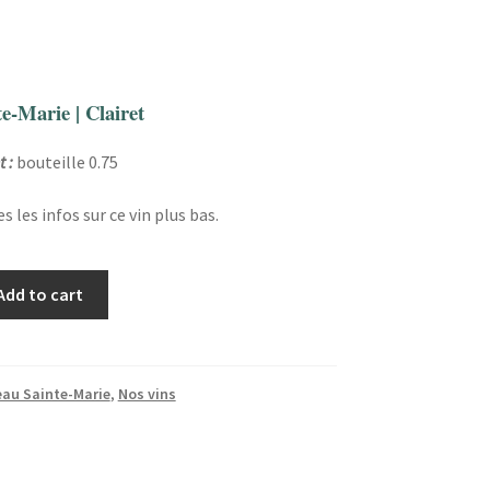
e-Marie | Clairet
 :
bouteille 0.75
 les infos sur ce vin plus bas.
Add to cart
au Sainte-Marie
,
Nos vins