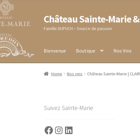
Château Sainte-Marie &
Aller
Aller
à
au
Famille DUPUCH – Source de passion
la
contenu
navigation
Bienvenue
Boutique
Nos Vins
Accueil
Blog
Boutique
Conditions générales de
Home
Nos vins
Château Sainte-Marie | CLAI
RECEPTION DE VOTRE COMMANDE
Validati
Suivez Sainte-Marie
Facebook
Instagram
LinkedIn