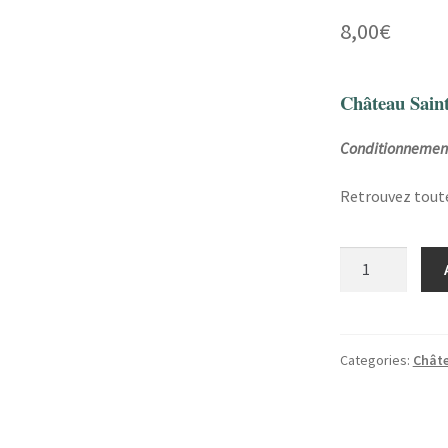
8,00
€
Château Saint
Conditionnement
Retrouvez toutes
Château
Sainte-
Marie
|
CLAIRET
Categories:
Châte
quantity