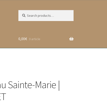
Search
Search
for:
0,00
€
0 article
u Sainte-Marie |
ET