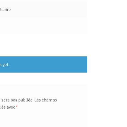
lcaire
s yet.
 sera pas publiée.
Les champs
qués avec
*