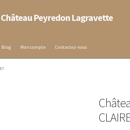
 Château Peyredon Lagravette
Blog
Mon compte
Contactez-nous
 vente
Contact
Mentions légales
Mon compte
Panier
RET
on de la commande
Wishlist
Châtea
CLAIR