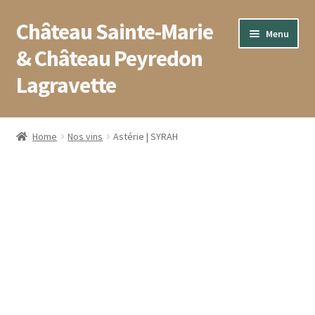
Château Sainte-Marie
Aller
Aller
Menu
à
au
& Château Peyredon
la
contenu
Lagravette
navigation
Accueil
Home
Nos vins
Astérie | SYRAH
Blog
Boutique
Conditions générales de vente
Contact
Mentions légales