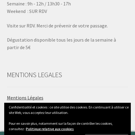
Semaine : 9h - 12h / 13h30 - 17h
Weekend : SUR RDV
Visite sur RDV. Merci de prévenir de votre passage.
Dégustation disponible tous les jours de la semaine à
partir de 5€
MENTIONS LEGALES
Mentions Légales
Conditions générales de vente
Confidentialité et cookies : ce site utilise des cookies. En continuant à utiliser ce
Livraison et Tarifs
site Web, vous acceptez leur utilisation.
Pour en savoir plus, notamment sur la façon de contrôler les cookies,
consultez :
Politique relative aux cookies