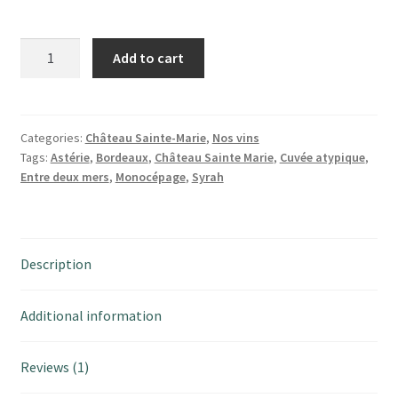
Astérie
Add to cart
|
SYRAH
quantity
Categories:
Château Sainte-Marie
,
Nos vins
Tags:
Astérie
,
Bordeaux
,
Château Sainte Marie
,
Cuvée atypique
,
Entre deux mers
,
Monocépage
,
Syrah
Description
Additional information
Reviews (1)