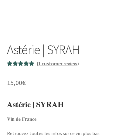
Astérie | SYRAH
(
1
customer review)
Rated
1
5.00
out of 5
15,00
€
based on
customer
Astérie | SYRAH
rating
Vin de France
Retrouvez toutes les infos sur ce vin plus bas.