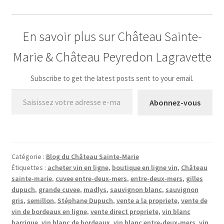
En savoir plus sur Château Sainte-
Marie & Château Peyredon Lagravette
Subscribe to get the latest posts sent to your email.
Saisissez votre adresse e-mail…
Abonnez-vous
Catégorie :
Blog du Château Sainte-Marie
Étiquettes :
acheter vin en ligne
,
boutique en ligne vin
,
Château
sainte-marie
,
cuvee entre-deux-mers
,
entre-deux-mers
,
gilles
dupuch
,
grande cuvee
,
madlys
,
sauvignon blanc
,
sauvignon
gris
,
semillon
,
Stéphane Dupuch
,
vente a la propriete
,
vente de
vin de bordeaux en ligne
,
vente direct propriete
,
vin blanc
barrique
,
vin blanc de bordeaux
,
vin blanc entre-deux-mers
,
vin