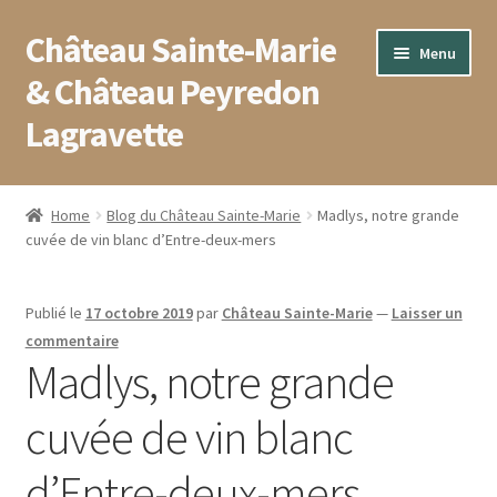
Château Sainte-Marie
Aller
Aller
Menu
à
au
& Château Peyredon
la
contenu
Lagravette
navigation
Accueil
Home
Blog du Château Sainte-Marie
Madlys, notre grande
cuvée de vin blanc d’Entre-deux-mers
Blog
Boutique
Publié le
17 octobre 2019
par
Château Sainte-Marie
—
Laisser un
commentaire
Conditions générales de vente
Madlys, notre grande
cuvée de vin blanc
Contact
d’Entre-deux-mers
Mentions légales