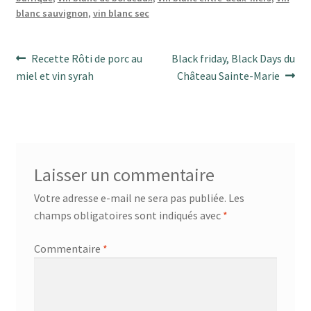
blanc sauvignon
,
vin blanc sec
Navigation
Article
Article
Recette Rôti de porc au
Black friday, Black Days du
précédent :
suivant :
miel et vin syrah
Château Sainte-Marie
de
l’article
Laisser un commentaire
Votre adresse e-mail ne sera pas publiée.
Les
champs obligatoires sont indiqués avec
*
Commentaire
*