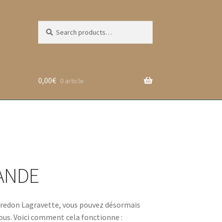
Search
Search
for:
0,00
€
0 article
ANDE
eyredon Lagravette, vous pouvez désormais
ous. Voici comment cela fonctionne :