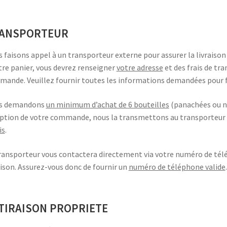
ANSPORTEUR
 faisons appel à un transporteur externe pour assurer la livraison
tre panier, vous devrez renseigner
votre adresse
et des frais de tra
ande. Veuillez fournir toutes les informations demandées pour f
s demandons
un minimum d’achat de 6 bouteilles
(panachées ou no
ption de votre commande, nous la transmettons au transporteur e
is
.
ransporteur vous contactera directement via votre numéro de tél
aison. Assurez-vous donc de fournir un
numéro de téléphone valide
.
TIRAISON PROPRIETE