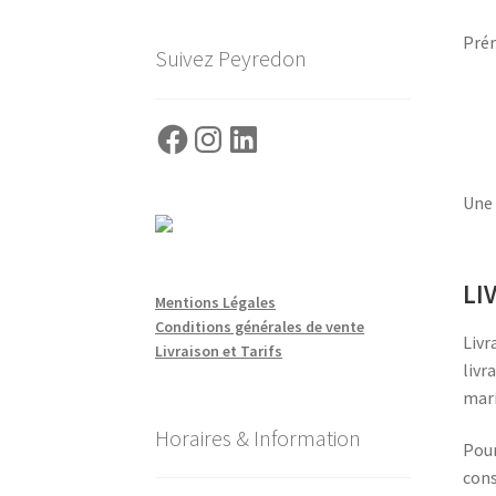
Prér
Suivez Peyredon
Facebook
Instagram
LinkedIn
Une 
LI
Mentions Légales
Conditions générales de vente
Livr
Livraison et Tarifs
livr
mari
Horaires & Information
Pour
cons