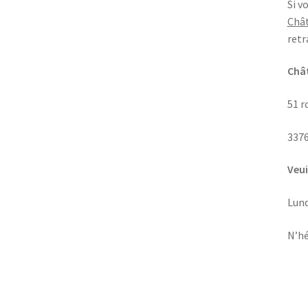
Si v
Chât
retr
Chât
51 r
337
Veui
Lund
N’hé