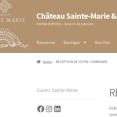
Château Sainte-Marie &
Aller
Aller
à
au
Famille DUPUCH – Source de passion
la
contenu
navigation
Bienvenue
Boutique
Nos Vins
Accueil
Blog
Boutique
Conditions générales de
Home
RECEPTION DE VOTRE COMMANDE
RECEPTION DE VOTRE COMMANDE
Validati
R
Suivez Sainte-Marie
Facebook
Instagram
LinkedIn
Grâc
comm