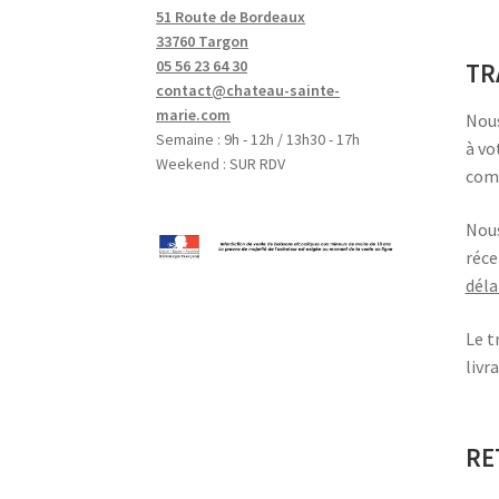
51 Route de Bordeaux
33760 Targon
05 56 23 64 30
TR
contact@chateau-sainte-
marie.com
Nous
Semaine : 9h - 12h / 13h30 - 17h
à vo
Weekend : SUR RDV
comm
Nou
réce
déla
Le t
livr
RE