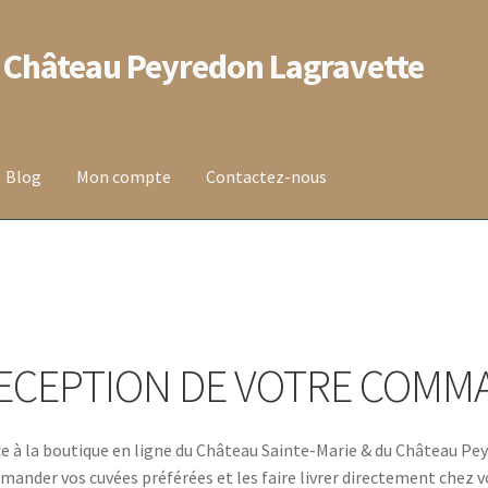
 Château Peyredon Lagravette
Blog
Mon compte
Contactez-nous
 vente
Contact
Mentions légales
Mon compte
Panier
on de la commande
Wishlist
ECEPTION DE VOTRE COMM
e à la boutique en ligne du Château Sainte-Marie & du Château P
ander vos cuvées préférées et les faire livrer directement chez v