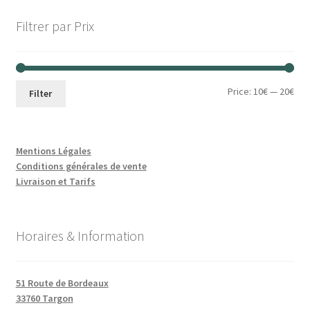
Filtrer par Prix
Min
Max
Price:
10€
—
20€
Filter
pri
pri
Mentions Légales
Conditions générales de vente
Livraison et Tarifs
Horaires & Information
51 Route de Bordeaux
33760 Targon