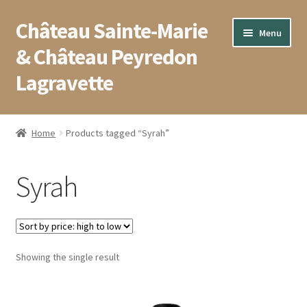
Château Sainte-Marie
Aller
Aller
Menu
à
au
& Château Peyredon
la
contenu
Lagravette
navigation
Accueil
Home
Products tagged “Syrah”
Blog
Syrah
Boutique
Conditions générales de vente
Showing the single result
Contact
Mentions légales