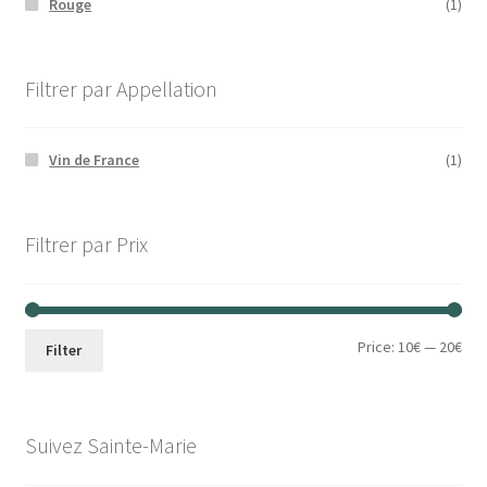
Rouge
(1)
Filtrer par Appellation
Vin de France
(1)
Filtrer par Prix
Min
Max
Price:
10€
—
20€
Filter
pri
pri
Suivez Sainte-Marie